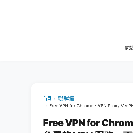
網
首頁
›
電腦軟體
›
Free VPN for Chrome - VPN Pro
Free VPN for Chro