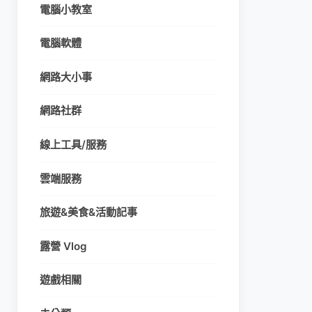
電腦小教室
電腦軟體
網路大小事
網路社群
線上工具/服務
雲端服務
旅遊&美食&活動記事
露營 Vlog
遊戲相關