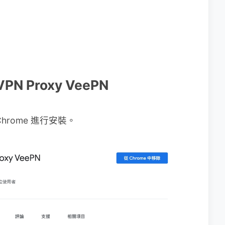
 VPN Proxy VeePN
Chrome 進行安裝。