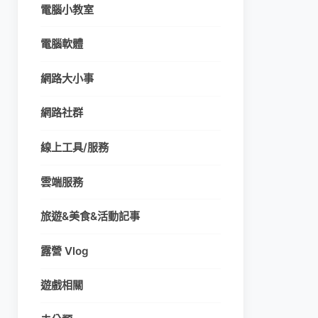
電腦小教室
電腦軟體
網路大小事
網路社群
線上工具/服務
雲端服務
旅遊&美食&活動記事
露營 Vlog
遊戲相關