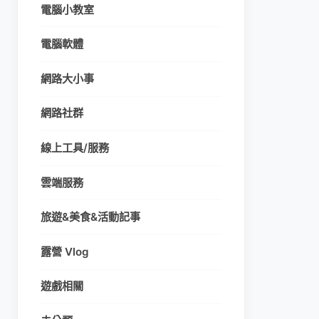
電腦小教室
電腦軟體
網路大小事
網路社群
線上工具/服務
雲端服務
旅遊&美食&活動記事
露營 Vlog
遊戲相關