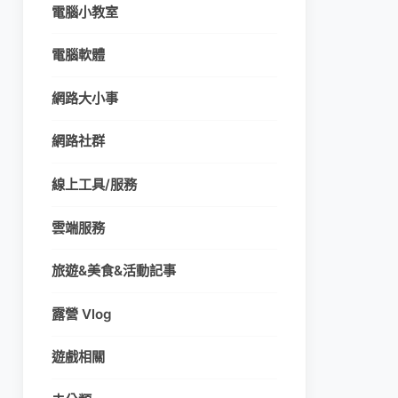
電腦小教室
電腦軟體
網路大小事
網路社群
線上工具/服務
雲端服務
旅遊&美食&活動記事
露營 Vlog
遊戲相關