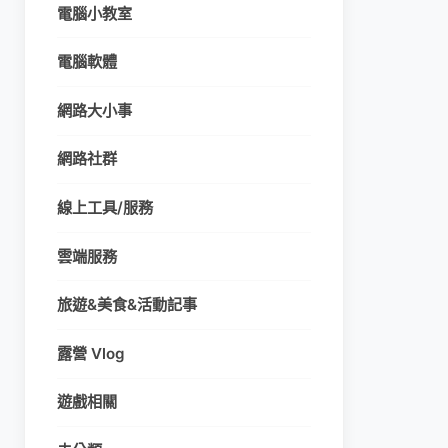
電腦小教室
電腦軟體
網路大小事
網路社群
線上工具/服務
雲端服務
旅遊&美食&活動記事
露營 Vlog
遊戲相關