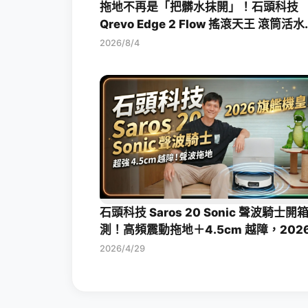
拖地不再是「把髒水抹開」！石頭科技
Qrevo Edge 2 Flow 搖滾天王 滾筒活
拖機器人開箱評測
2026/8/4
石頭科技 Saros 20 Sonic 聲波騎士開
測！高頻震動拖地＋4.5cm 越障，202
旗艦掃拖機皇一次看
2026/4/29