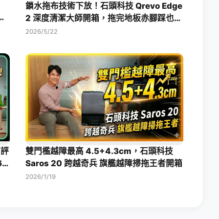
鎖水拖布技術下放！石頭科技 Qrevo Edge
水掃
2 深度清潔大師開箱，拖完地板赤腳踩也乾
爽
2026/5/22
箱評
雙門檻越障最高 4.5+4.3cm，石頭科技
6
Saros 20 跨越奇兵 旗艦越障掃拖王者開箱
2026/1/19