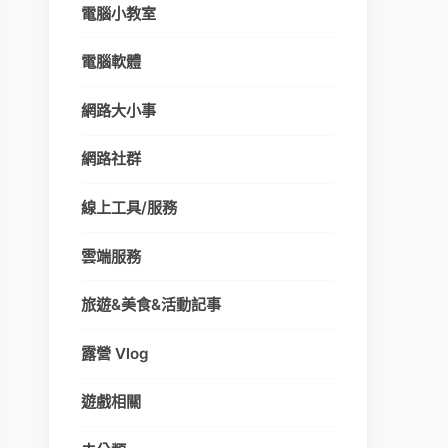
電腦小教室
電腦軟體
網路大小事
網路社群
線上工具/服務
雲端服務
旅遊&美食&活動記事
露營 Vlog
遊戲相關