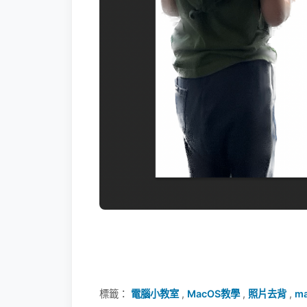
標籤：
電腦小教室
,
MacOS教學
,
照片去背
,
ma