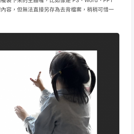
製下來的主體囉，比如像是 PS、Word、PPT
體內容，但無法直接另存為去背檔案，稍稍可惜一