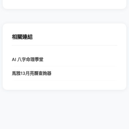
相關連結
AI 八字命理學堂
馬雅13月亮曆查詢器