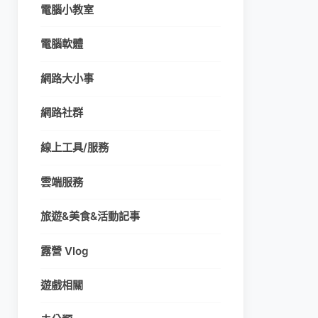
電腦小教室
電腦軟體
網路大小事
網路社群
線上工具/服務
雲端服務
旅遊&美食&活動記事
露營 Vlog
遊戲相關