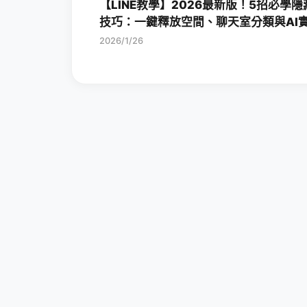
【LINE教學】2026最新版！5招必學隱
技巧：一鍵釋放空間、聊天室分類與AI
用功能
2026/1/26