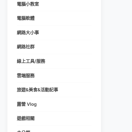
電腦小教室
電腦軟體
網路大小事
網路社群
線上工具/服務
雲端服務
旅遊&美食&活動記事
露營 Vlog
遊戲相關