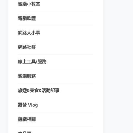
電腦小教室
電腦軟體
網路大小事
網路社群
線上工具/服務
雲端服務
旅遊&美食&活動記事
露營 Vlog
遊戲相關