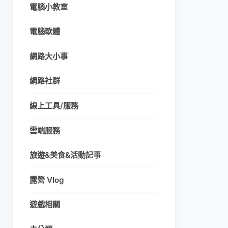
電腦小教室
電腦軟體
網路大小事
網路社群
線上工具/服務
雲端服務
旅遊&美食&活動記事
露營 Vlog
遊戲相關