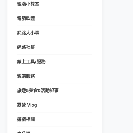
電腦小教室
電腦軟體
網路大小事
網路社群
線上工具/服務
雲端服務
旅遊&美食&活動記事
露營 Vlog
遊戲相關