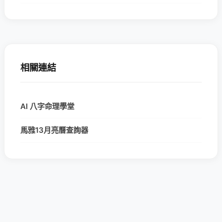
相關連結
AI 八字命理學堂
馬雅13月亮曆查詢器