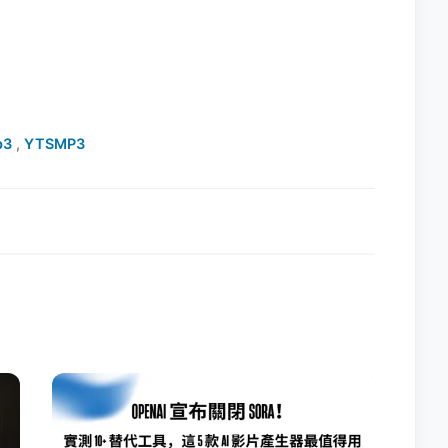
p3
,
YTSMP3