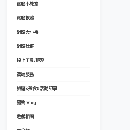
電腦小教室
電腦軟體
網路大小事
網路社群
線上工具/服務
雲端服務
旅遊&美食&活動記事
露營 Vlog
遊戲相關