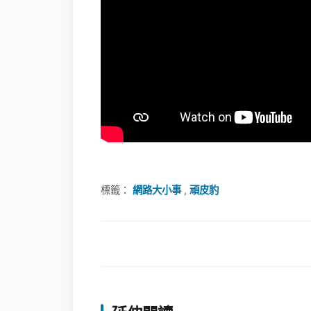
標籤：
網路大小事
,
頑皮豹