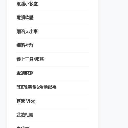
電腦小教室
電腦軟體
網路大小事
網路社群
線上工具/服務
雲端服務
旅遊&美食&活動記事
露營 Vlog
遊戲相關