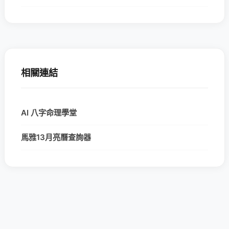
相關連結
AI 八字命理學堂
馬雅13月亮曆查詢器