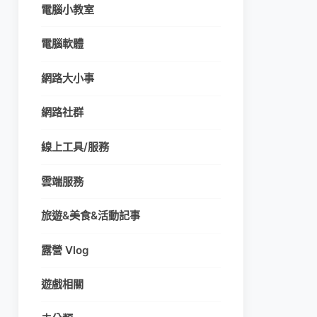
電腦小教室
電腦軟體
網路大小事
網路社群
線上工具/服務
雲端服務
旅遊&美食&活動記事
露營 Vlog
遊戲相關