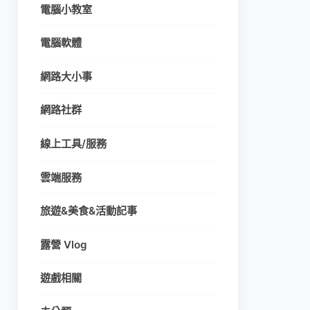
電腦小教室
電腦軟體
網路大小事
網路社群
線上工具/服務
雲端服務
旅遊&美食&活動記事
露營 Vlog
遊戲相關