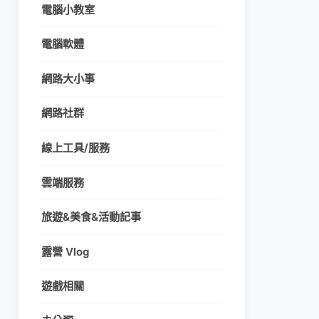
電腦小教室
電腦軟體
網路大小事
網路社群
線上工具/服務
雲端服務
旅遊&美食&活動記事
露營 Vlog
遊戲相關