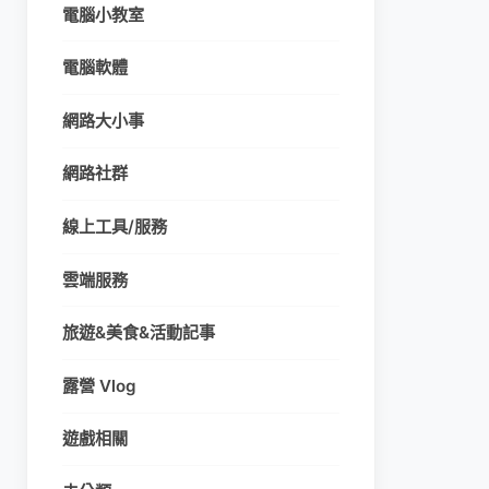
電腦小教室
電腦軟體
網路大小事
網路社群
線上工具/服務
雲端服務
旅遊&美食&活動記事
露營 Vlog
遊戲相關