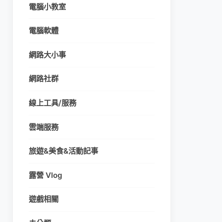
電腦小教室
電腦軟體
網路大小事
網路社群
線上工具/服務
雲端服務
旅遊&美食&活動記事
露營 Vlog
遊戲相關