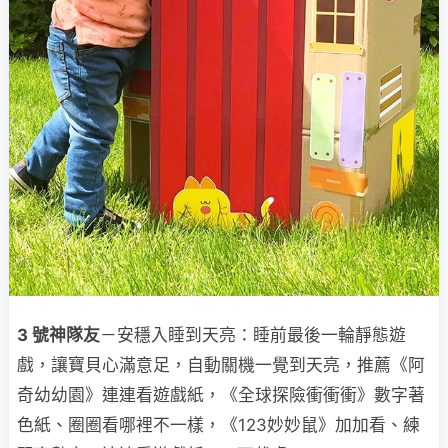
3 號神隊友
－安穩入睡到天亮：睡前最後一輪靜態遊
戲，讓寶貝心滿意足，自動關機一覺到天亮，推薦《阿
奇幼幼園》連連看遊戲紙，《全球探險衝衝衝》數字著
色紙、圈圈看哪裡不一樣，《123妙妙鼠》加加看、練