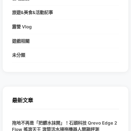
旅遊&美食&活動記事
露營 Vlog
遊戲相關
未分類
最新文章
拖地不再是「把髒水抹開」！石頭科技 Qrevo Edge 2
Flow 搖滾天王 滾筒活水掃拖機器人開箱評測