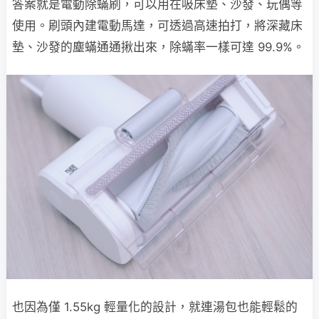
答案就是電動除蟎刷，可以用在吸床墊、沙發、玩偶等
使用。刷頭內建電動馬達，可透過高速拍打，將深藏床
墊、沙發的塵蟎通通揪出來，除蟎率一樣可達 99.9%。
也因為僅 1.55kg 輕量化的設計，就連湯包也能輕鬆的