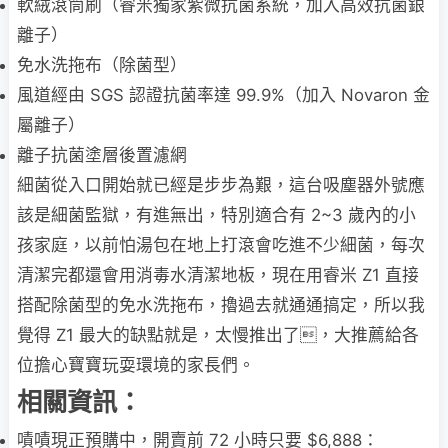
軟絨滾筒
刷（睿米獨家紫微抗菌系統，加入高效抗菌銀
離子）
免水洗拖布（除菌型）
風道經由 SGS 認證抗菌率達 99.9%（加入 Novaron 金
屬離子）
離子抗菌塗層後置濾網
細菌從入口開始就已經是步步為艱，這台吸塵器外號應
該是細菌監獄，有進無出，特別適合有 2~3 歲內的小
孩家庭，以前怕湯包在地上打滾會吃進不少細菌，每次
清潔完都還會用消毒水清潔地板，現在用睿米 Z1 直接
搭配除菌型的免水洗拖布，擼過去就通通搞定，所以我
覺得 Z1 最大的缺點就是，太慢推出了，大推薦給各
位擔心寶寶玩耍環境的家長們。
相關資訊：
嘖嘖現正預購中，開賣前 72 小時只要 $6,888：