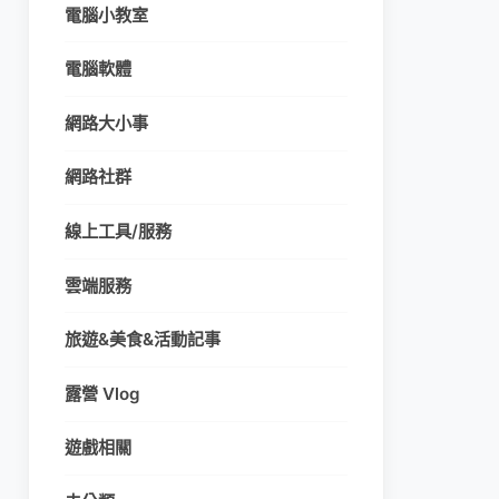
電腦小教室
電腦軟體
網路大小事
網路社群
線上工具/服務
雲端服務
旅遊&美食&活動記事
露營 Vlog
遊戲相關