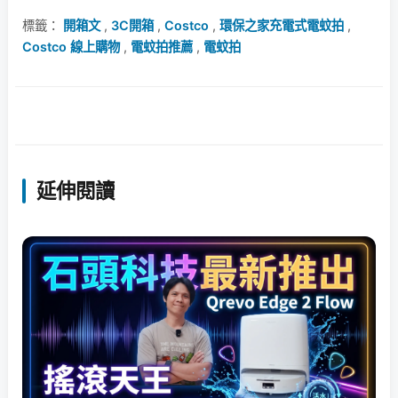
標籤：
開箱文
,
3C開箱
,
Costco
,
環保之家充電式電蚊拍
,
Costco 線上購物
,
電蚊拍推薦
,
電蚊拍
延伸閱讀