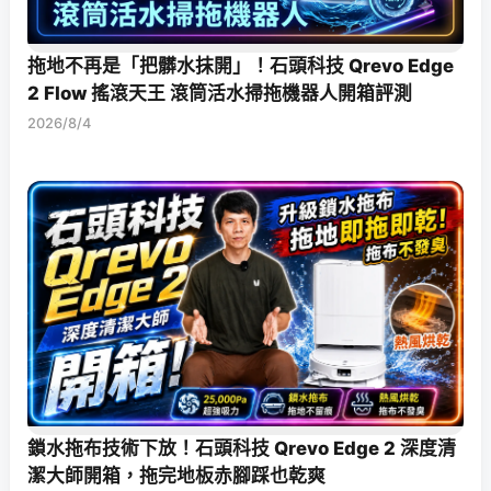
拖地不再是「把髒水抹開」！石頭科技 Qrevo Edge
2 Flow 搖滾天王 滾筒活水掃拖機器人開箱評測
2026/8/4
鎖水拖布技術下放！石頭科技 Qrevo Edge 2 深度清
潔大師開箱，拖完地板赤腳踩也乾爽