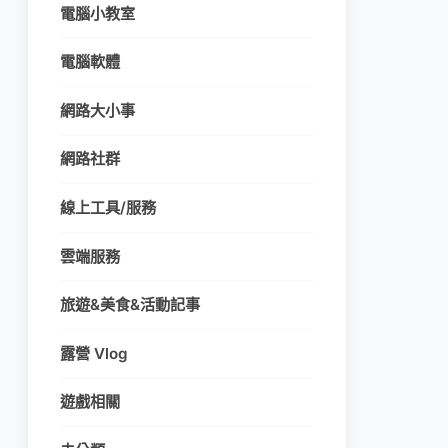
電腦小教室
電腦軟體
網路大小事
網路社群
線上工具/服務
雲端服務
旅遊&美食&活動記事
露營 Vlog
遊戲相關