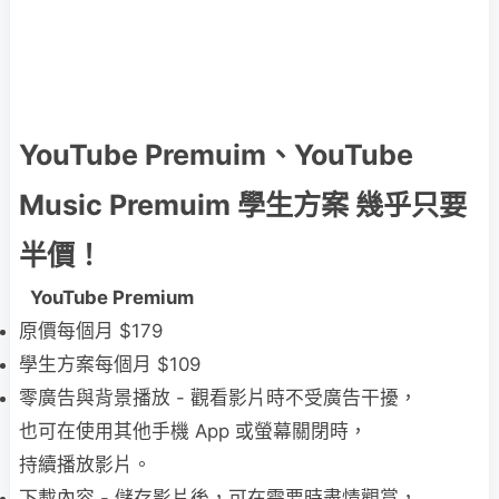
YouTube Premuim、YouTube
Music Premuim 學生方案 幾乎只要
半價！
YouTube Premium
原價每個月 $179
學生方案每個月 $109
零⁠廣⁠告⁠與⁠背⁠景⁠播⁠放 - 觀⁠看⁠影⁠片⁠時⁠不⁠受⁠廣⁠告⁠干⁠擾⁠，
也⁠可⁠在⁠使⁠用⁠其⁠他⁠手⁠機⁠ App ⁠或⁠螢⁠幕⁠關⁠閉⁠時⁠，
持⁠續⁠播⁠放⁠影⁠片⁠。
下⁠載⁠內⁠容 - 儲⁠存⁠影⁠片⁠後⁠，可⁠在⁠需⁠要⁠時⁠盡⁠情⁠觀⁠賞⁠，