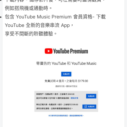
例⁠如⁠搭⁠飛⁠機⁠或⁠通⁠勤⁠時⁠。
包含 YouTube Music Premium 會員資格- 下⁠載
⁠YouTube ⁠全⁠新⁠的⁠音⁠樂⁠串⁠流 ⁠App⁠，
享⁠受⁠不⁠間⁠斷⁠的⁠聆⁠聽⁠體⁠驗⁠。