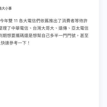
路大小事
節了！今年雙 11 各大電信們依舊推出了消費者等待許
大家整理了中華電信、台灣大哥大、遠傳、亞太電信
合約到期想要攜碼還是想幫自己多半一門門號，甚至
以快速參考一下！