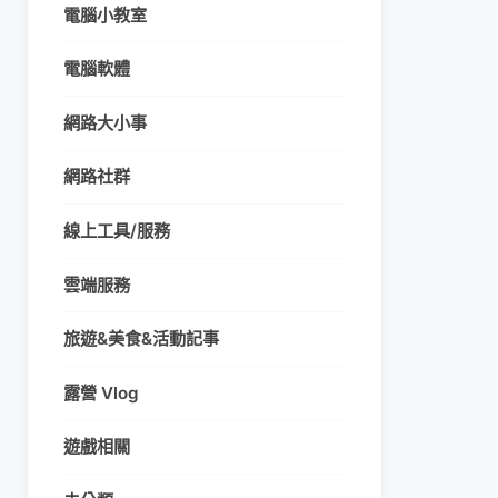
電腦小教室
電腦軟體
網路大小事
網路社群
線上工具/服務
雲端服務
旅遊&美食&活動記事
露營 Vlog
遊戲相關