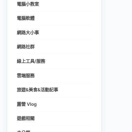
電腦小教室
電腦軟體
網路大小事
網路社群
線上工具/服務
雲端服務
旅遊&美食&活動記事
露營 Vlog
遊戲相關