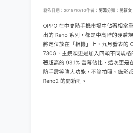
發佈日期：2019/10/10
作者：
阿湯
分類：
開箱文 
OPPO 在中高階手機市場中佔著相當
出的 Reno 系列，都是中高階的硬
將定位放在「相機」上，九月發表的 OP
730G，主鏡頭更是加入四顆不同規
著超高的 93.1% 螢幕佔比，這次
防手震等強大功能，不論拍照、錄影都
Reno2 的開箱吧。