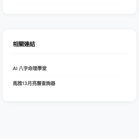
相關連結
AI 八字命理學堂
馬雅13月亮曆查詢器