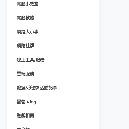
電腦小教室
電腦軟體
網路大小事
網路社群
線上工具/服務
雲端服務
旅遊&美食&活動記事
露營 Vlog
遊戲相關