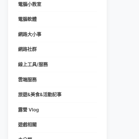
電腦小教室
電腦軟體
網路大小事
網路社群
線上工具/服務
雲端服務
旅遊&美食&活動記事
露營 Vlog
遊戲相關