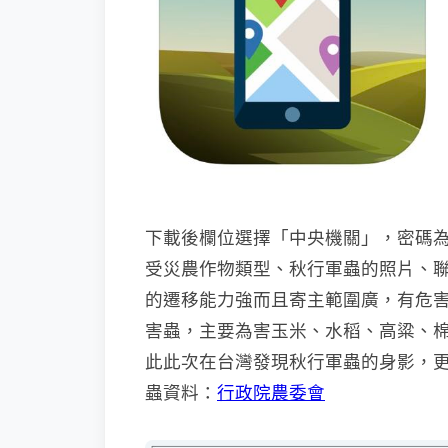
下載後欄位選擇「中央機關」，密碼為
受災農作物類型、秋行軍蟲的照片、
的遷移能力強而且寄主範圍廣，有危害紀
害蟲，主要為害玉米、水稻、高粱、
此此次在台灣發現秋行軍蟲的身影，
蟲資料：
行政院農委會