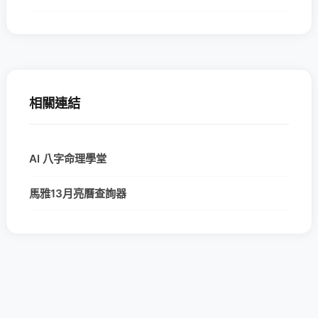
相關連結
AI 八字命理學堂
馬雅13月亮曆查詢器