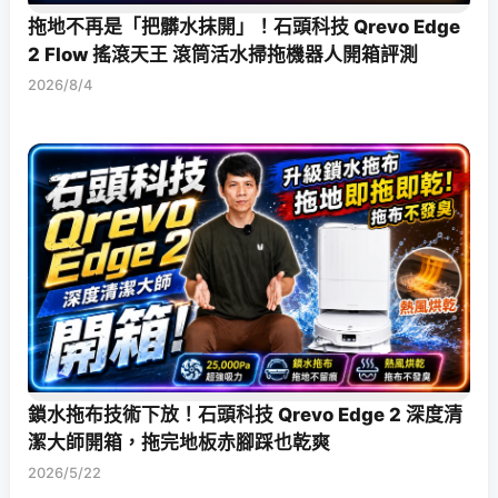
拖地不再是「把髒水抹開」！石頭科技 Qrevo Edge
2 Flow 搖滾天王 滾筒活水掃拖機器人開箱評測
2026/8/4
鎖水拖布技術下放！石頭科技 Qrevo Edge 2 深度清
潔大師開箱，拖完地板赤腳踩也乾爽
2026/5/22