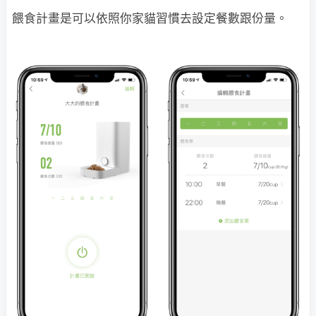
餵食計畫是可以依照你家貓習慣去設定餐數跟份量。