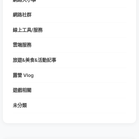
網路社群
線上工具/服務
雲端服務
旅遊&美食&活動記事
露營 Vlog
遊戲相關
未分類