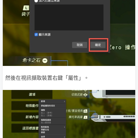
然後在視訊擷取裝置右鍵「屬性」。