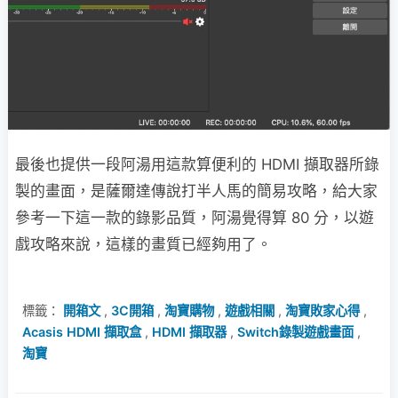
最後也提供一段阿湯用這款算便利的 HDMI 擷取器所錄
製的畫面，是薩爾達傳說打半人馬的簡易攻略，給大家
參考一下這一款的錄影品質，阿湯覺得算 80 分，以遊
戲攻略來說，這樣的畫質已經夠用了。
標籤：
開箱文
,
3C開箱
,
淘寶購物
,
遊戲相關
,
淘寶敗家心得
,
Acasis HDMI 擷取盒
,
HDMI 擷取器
,
Switch錄製遊戲畫面
,
淘寶