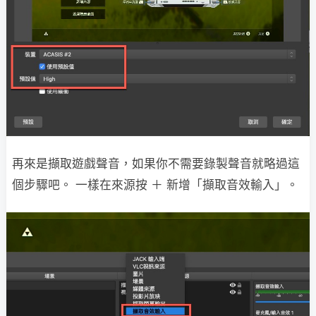
再來是擷取遊戲聲音，如果你不需要錄製聲音就略過這
個步驟吧。 一樣在來源按 ＋ 新增「擷取音效輸入」。