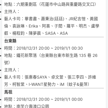
地點：六期重劃區（花蓮市中山路與重慶路交叉口）
主持人：
藝人卡司：畢書盡、蕭秉治(廷廷)、JR紀言愷、黃國
倫、袁詠琳、Erika、阿喜、子閎、羅平、明杰、盧學
叡、楊程鈞、陳夢晨、SASA、ASA
台東縣
時間：2018/12/31 20:00 ~ 2019/1/1 00:30
地點：鐵花新聚落（台東縣台東市新生路 135 巷 26
號）
主持人：
藝人卡司：張惠春SAYA、卓文萱、張三李四、許維
芳、柯智棠、I-WANT星勢力、iM（蚊子&曼萍）
馬祖
時間：2018/12/31 20:00 ~ 2019/1/1 00:00
地點：南竿介壽澳口公園