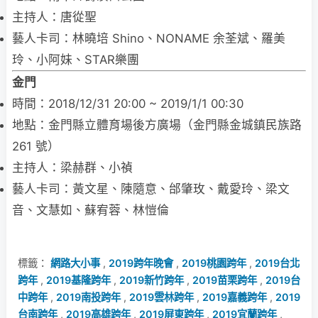
主持人：唐從聖
藝人卡司：林曉培 Shino、NONAME 余荃斌、羅美
玲、小阿妹、STAR樂團
金門
時間：2018/12/31 20:00 ~ 2019/1/1 00:30
地點：金門縣立體育場後方廣場（金門縣金城鎮民族路
261 號）
主持人：梁赫群、小禎
藝人卡司：黃文星、陳隨意、邰肇玫、戴愛玲、梁文
音、文慧如、蘇宥蓉、林愷倫
標籤：
網路大小事
,
2019跨年晚會
,
2019桃園跨年
,
2019台北
跨年
,
2019基隆跨年
,
2019新竹跨年
,
2019苗栗跨年
,
2019台
中跨年
,
2019南投跨年
,
2019雲林跨年
,
2019嘉義跨年
,
2019
台南跨年
,
2019高雄跨年
,
2019屏東跨年
,
2019宜蘭跨年
,