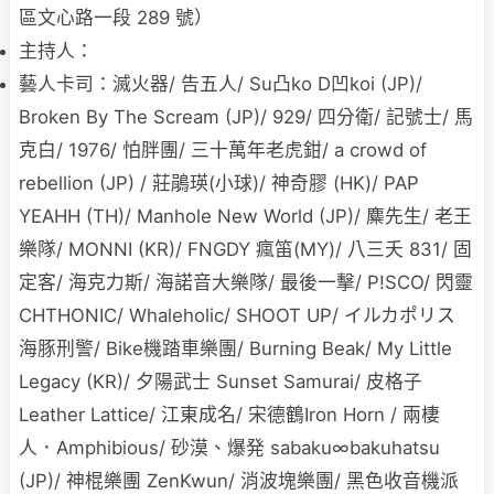
區文心路一段 289 號）
主持人：
藝人卡司：滅火器/ 告五人/ Su凸ko D凹koi (JP)/
Broken By The Scream (JP)/ 929/ 四分衛/ 記號士/ 馬
克白/ 1976/ 怕胖團/ 三十萬年老虎鉗/ a crowd of
rebellion (JP) / 莊鵑瑛(小球)/ 神奇膠 (HK)/ PAP
YEAHH (TH)/ Manhole New World (JP)/ 麋先生/ 老王
樂隊/ MONNI (KR)/ FNGDY 瘋笛(MY)/ 八三夭 831/ 固
定客/ 海克力斯/ 海諾音大樂隊/ 最後一擊/ P!SCO/ 閃靈
CHTHONIC/ Whaleholic/ SHOOT UP/ イルカポリス
海豚刑警/ Bike機踏車樂團/ Burning Beak/ My Little
Legacy (KR)/ 夕陽武士 Sunset Samurai/ 皮格子
Leather Lattice/ 江東成名/ 宋德鶴Iron Horn / 兩棲
人．Amphibious/ 砂漠、爆発 sabaku∞bakuhatsu
(JP)/ 神棍樂團 ZenKwun/ 消波塊樂團/ 黑色收音機派