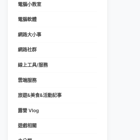
電腦小教室
電腦軟體
網路大小事
網路社群
線上工具/服務
雲端服務
旅遊&美食&活動記事
露營 Vlog
遊戲相關