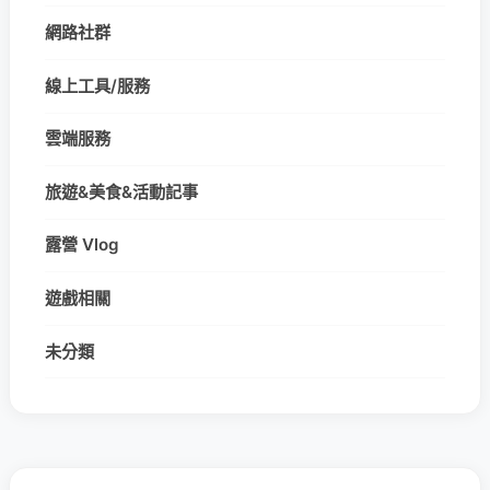
網路社群
線上工具/服務
雲端服務
旅遊&美食&活動記事
露營 Vlog
遊戲相關
未分類