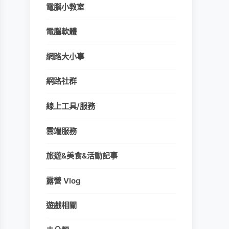
電腦小教室
電腦軟體
網路大小事
網路社群
線上工具/服務
雲端服務
旅遊&美食&活動記事
露營 Vlog
遊戲相關