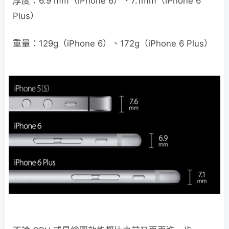
厚度：6.9 mm（iPhone 6）、7.1mm（iPhone 6
Plus）
重量：129g（iPhone 6）、172g（iPhone 6 Plus）