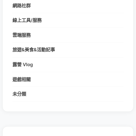
網路社群
線上工具/服務
雲端服務
旅遊&美食&活動記事
露營 Vlog
遊戲相關
未分類