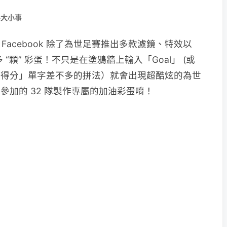
路大小事
acebook 除了為世足賽推出多款濾鏡、特效以
多 “顆” 彩蛋！不只是在塗鴉牆上輸入「Goal」 (或
oallll 等與「得分」單字差不多的拼法）就會出現超酷炫的為世
為參加的 32 隊製作專屬的加油彩蛋唷！