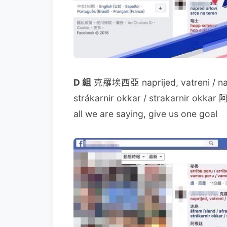
D 組
克羅埃西亞 naprijed, vatreni / napr
strákarnir okkar / strakarnir ok
all we are saying, give us one goal