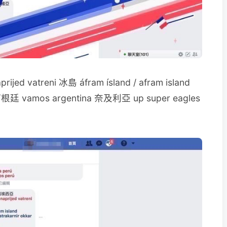
ijed vatreni 冰島 áfram ísland / afram island
kar 阿根廷 vamos argentina 奈及利亞 up super eagles