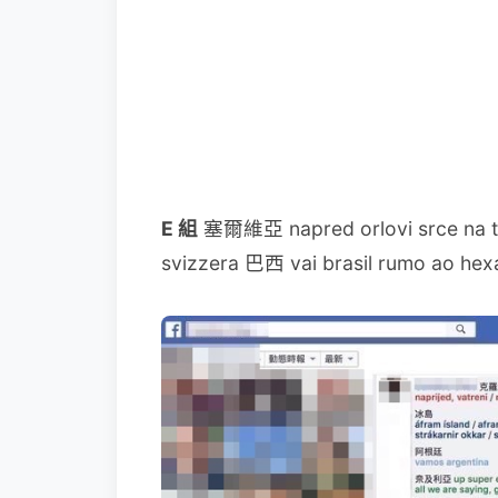
E 組
塞爾維亞 napred orlovi srce na te
svizzera 巴西 vai brasil rumo ao h