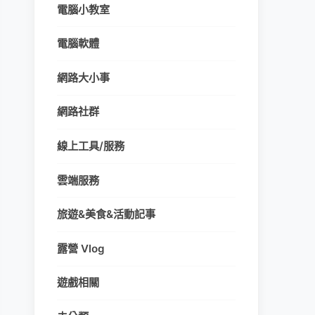
電腦小教室
電腦軟體
網路大小事
網路社群
線上工具/服務
雲端服務
旅遊&美食&活動記事
露營 Vlog
遊戲相關