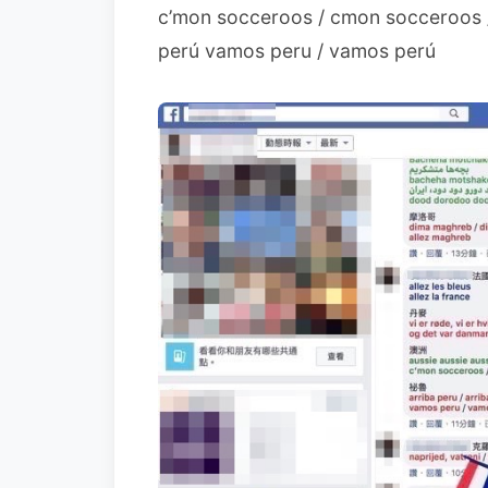
c’mon socceroos / cmon socceroos 
perú vamos peru / vamos perú