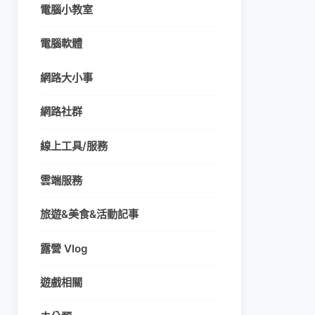
電腦小教室
電腦軟體
網路大小事
網路社群
線上工具/服務
雲端服務
旅遊&美食&活動記事
露營 Vlog
遊戲相關