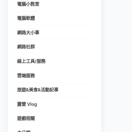
電腦小教室
電腦軟體
網路大小事
網路社群
線上工具/服務
雲端服務
旅遊&美食&活動記事
露營 Vlog
遊戲相關