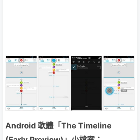
Android 軟體「The Timeline
(Early Preview)」小檔案：