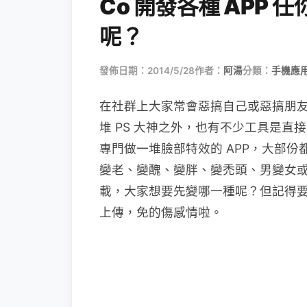
Co 開發各種 APP
呢？
發佈日期：2014/5/28
作者：
阿湯
分類：
手機應
在社群上大家常會惡搞自己或惡搞朋
堆 PS 大神之外，也有不少工具是直接幫
專門做一堆臉部特效的 APP，大部份都支
變老、變醜、變胖、變禿頭、男變女
載，大家想要先變哪一種呢？但記得
上傳，免的傷感情啦。