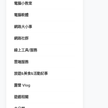
電腦小教室
電腦軟體
網路大小事
網路社群
線上工具/服務
雲端服務
旅遊&美食&活動記事
露營 Vlog
遊戲相關