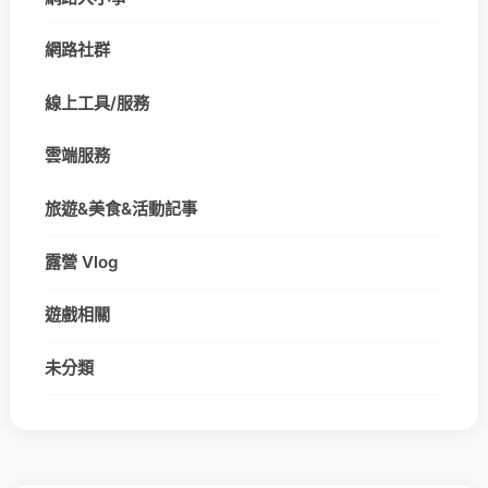
網路社群
線上工具/服務
雲端服務
旅遊&美食&活動記事
露營 Vlog
遊戲相關
未分類