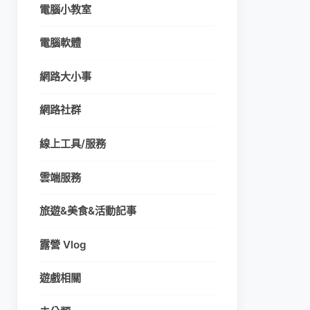
電腦小教室
電腦軟體
網路大小事
網路社群
線上工具/服務
雲端服務
旅遊&美食&活動記事
露營 Vlog
遊戲相關