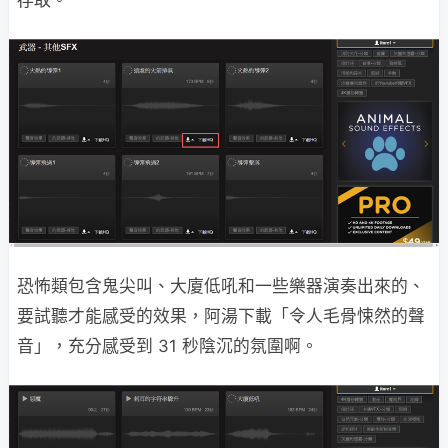
存取。
恐怖類包含鬼尖叫、大廈低吼和一些樂器演奏出來的、
要試聽才能感受的效果，阿湯下載「令人毛骨悚然的聲
音」，充分感受到 31 秒陰沉的氛圍啊。